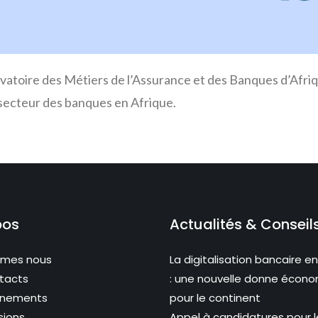
vatoire des Métiers de l’Assurance et des Banques d’Afriq
 secteur des banques en Afrique.
pos
Actualités & Conseil
mmes nous
La digitalisation bancaire en
tacts
: une nouvelle donne écon
ènements
pour le continent
sions
Appel à candidatures pour l