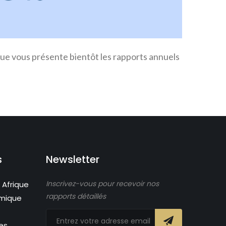
ue vous présente bientôt les rapports annuels
s
Newsletter
Inscrivez-vous pour recevoir nos
 Afrique
rapports détaillés
omique
es