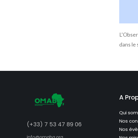
L’Obser
dans le
A Pro
Qui so
Nos con
(+33) 7 53 47 89 06
Nos év
info@omaba.org
Nos mis