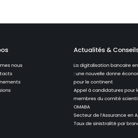
pos
Actualités & Conseil
mmes nous
La digitalisation bancaire en
tacts
: une nouvelle donne écon
ènements
pour le continent
sions
Appel à candidatures pour l
membres du comité scienti
OMABA
Secteur de l’Assurance en Af
Taux de sinistralité par bra