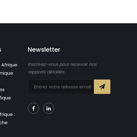
s
Newsletter
Inscrivez-vous pour recevoir nos
 Afrique
rapports détaillés
omique
es
fique
rique :
nche