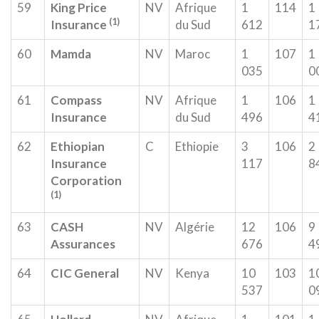
59
King Price
NV
Afrique
1
114
1
(1)
Insurance
du Sud
612
1
60
Mamda
NV
Maroc
1
107
1
035
0
61
Compass
NV
Afrique
1
106
1
Insurance
du Sud
496
4
62
Ethiopian
C
Ethiopie
3
106
2
Insurance
117
8
Corporation
(1)
63
CASH
NV
Algérie
12
106
9
Assurances
676
4
64
CIC General
NV
Kenya
10
103
1
537
0