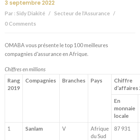
3 septembre 2022
Par : Sidy Diakité
Secteur de l'Assurance
0 Comments
OMABA vous présente le top 100 meilleures
compagnies d’assurance en Afrique.
Chiffres en millions
Rang
Compagnies
Branches
Pays
Chiffre
2019
d’affaires
En
monnaie
locale
1
Sanlam
V
Afrique
87 931
du Sud