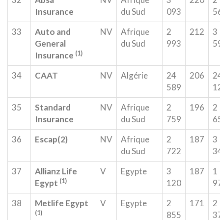
Insurance
du Sud
093
5
33
Auto and
NV
Afrique
2
212
3
General
du Sud
993
5
(1)
Insurance
34
CAAT
NV
Algérie
24
206
2
589
1
35
Standard
NV
Afrique
2
196
2
Insurance
du Sud
759
6
36
Escap(2)
NV
Afrique
2
187
3
du Sud
722
3
37
Allianz Life
V
Egypte
3
187
1
(1)
Egypt
120
9
38
Metlife Egypt
V
Egypte
2
171
2
(1)
855
3