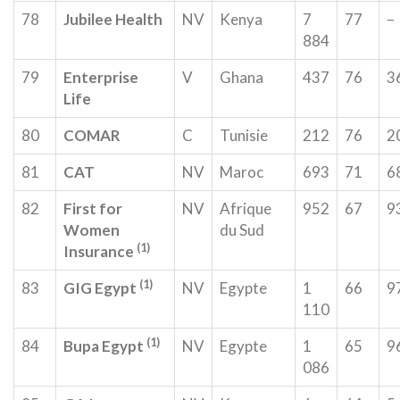
78
Jubilee Health
NV
Kenya
7
77
–
884
79
Enterprise
V
Ghana
437
76
3
Life
80
COMAR
C
Tunisie
212
76
2
81
CAT
NV
Maroc
693
71
6
82
First for
NV
Afrique
952
67
9
Women
du Sud
(1)
Insurance
(1)
83
GIG Egypt
NV
Egypte
1
66
9
110
(1)
84
Bupa Egypt
NV
Egypte
1
65
9
086