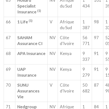
65
Hollard
NV
Afrique
1
101
1
Specialist
du Sud
434
3
(1)
Insurance
(1)
66
1 Life
V
Afrique
1
98
1
du Sud
387
3
67
SAHAM
NV
Côte
56
97
5
Assurance CI
d’Ivoire
771
0
68
APA Insurance
NV
Kenya
9
91
9
337
5
69
UAP
NV
Kenya
9
91
9
Insurance
279
1
70
SUNU
V
Côte
50
87
4
Assurances
d’Ivoire
682
9
Vie
71
Nedgroup
NV
Afrique
1
84
1