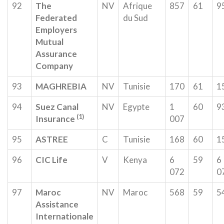
92
The
NV
Afrique
857
61
9
Federated
du Sud
Employers
Mutual
Assurance
Company
93
MAGHREBIA
NV
Tunisie
170
61
1
94
Suez Canal
NV
Egypte
1
60
9
(1)
Insurance
007
95
ASTREE
C
Tunisie
168
60
1
96
CIC Life
V
Kenya
6
59
6
072
0
97
Maroc
NV
Maroc
568
59
5
Assistance
Internationale