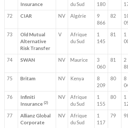
Insurance
du Sud
180
1
72
CIAR
NV
Algérie
9
82
1
866
0
73
Old Mutual
V
Afrique
1
81
1
Alternative
du Sud
145
0
Risk Transfer
74
SWAN
NV
Maurice
3
81
2
060
8
75
Britam
NV
Kenya
8
80
8
209
0
76
Infiniti
NV
Afrique
1
80
1
(2)
Insurance
du Sud
155
1
77
Allianz Global
NV
Afrique
1
79
9
Corporate
du Sud
117