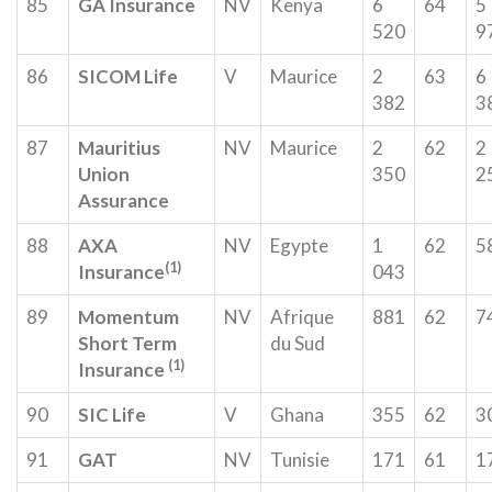
85
GA Insurance
NV
Kenya
6
64
5
520
9
86
SICOM Life
V
Maurice
2
63
6
382
3
87
Mauritius
NV
Maurice
2
62
2
Union
350
2
Assurance
88
AXA
NV
Egypte
1
62
5
(1)
Insurance
043
89
Momentum
NV
Afrique
881
62
7
Short Term
du Sud
(1)
Insurance
90
SIC Life
V
Ghana
355
62
3
91
GAT
NV
Tunisie
171
61
1