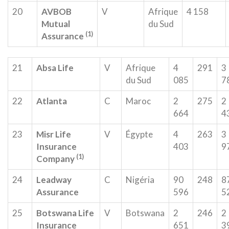
20
AVBOB
V
Afrique
4 158
Mutual
du Sud
(1)
Assurance
21
Absa Life
V
Afrique
4
291
3
du Sud
085
7
22
Atlanta
C
Maroc
2
275
2
664
4
23
Misr Life
V
Égypte
4
263
3
Insurance
403
9
(1)
Company
24
Leadway
C
Nigéria
90
248
8
Assurance
596
5
25
Botswana Life
V
Botswana
2
246
2
Insurance
651
3