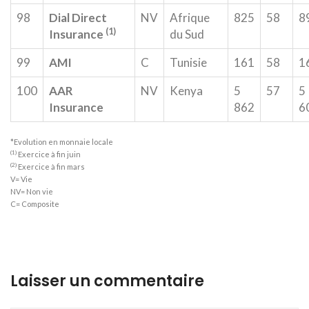
98
Dial Direct
NV
Afrique
825
58
8
(1)
Insurance
du Sud
99
AMI
C
Tunisie
161
58
1
100
AAR
NV
Kenya
5
57
5
Insurance
862
6
*Evolution en monnaie locale
(1)
Exercice à fin juin
(2)
Exercice à fin mars
V= Vie
NV= Non vie
C= Composite
Laisser un commentaire