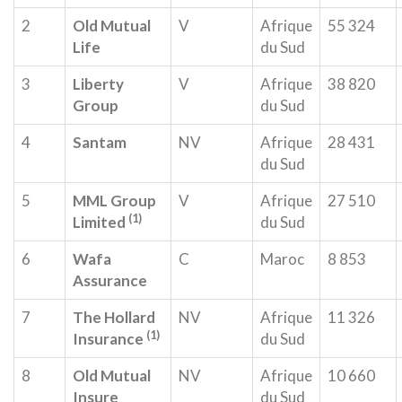
2
Old Mutual
V
Afrique
55 324
Life
du Sud
3
Liberty
V
Afrique
38 820
Group
du Sud
4
Santam
NV
Afrique
28 431
du Sud
5
MML Group
V
Afrique
27 510
(1)
Limited
du Sud
6
Wafa
C
Maroc
8 853
Assurance
7
The Hollard
NV
Afrique
11 326
(1)
Insurance
du Sud
8
Old Mutual
NV
Afrique
10 660
Insure
du Sud