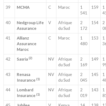
39
MCMA
C
Maroc
1
159
1
541
4
40
Nedgroup Life
V
Afrique
2
154
2
Assurance
du Sud
172
0
41
Allianz
C
Maroc
1
153
1
Assurance
480
3
Maroc
(2)
42
Sasria
NV
Afrique
2
149
1
du Sud
169
9
43
Renasa
NV
Afrique
2
145
1
(1)
Insurance
du Sud
045
4
44
Lombard
NV
Afrique
2
143
1
(1)
Insurance
du Sud
019
8
45
Jubilee
V
Kenya
14
138
1