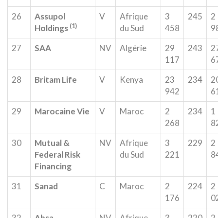
26
Assupol
V
Afrique
3
245
2
(1)
Holdings
du Sud
458
9
27
SAA
NV
Algérie
29
243
2
117
6
28
Britam Life
V
Kenya
23
234
2
942
6
29
Marocaine Vie
V
Maroc
2
234
1
268
8
30
Mutual &
NV
Afrique
3
229
2
Federal Risk
du Sud
221
8
Financing
31
Sanad
C
Maroc
2
224
2
176
0
32
Absa
NV
Afrique
3
220
2