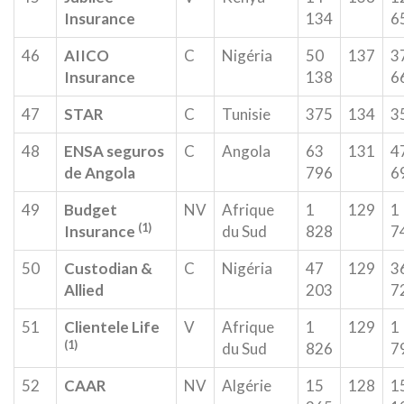
Insurance
134
6
46
AIICO
C
Nigéria
50
137
3
Insurance
138
6
47
STAR
C
Tunisie
375
134
3
48
ENSA seguros
C
Angola
63
131
4
de Angola
796
6
49
Budget
NV
Afrique
1
129
1
(1)
Insurance
du Sud
828
7
50
Custodian &
C
Nigéria
47
129
3
Allied
203
7
51
Clientele Life
V
Afrique
1
129
1
(1)
du Sud
826
7
52
CAAR
NV
Algérie
15
128
1