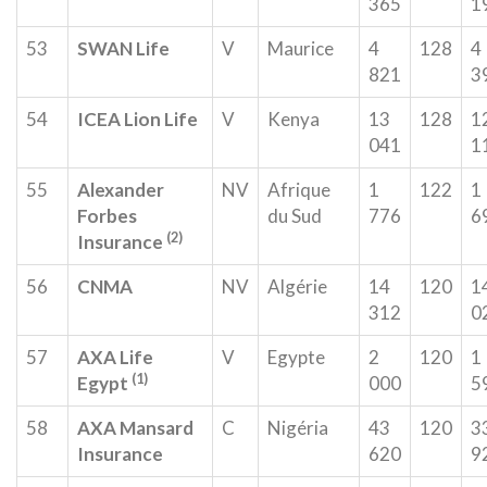
365
1
53
SWAN Life
V
Maurice
4
128
4
821
3
54
ICEA Lion Life
V
Kenya
13
128
1
041
1
55
Alexander
NV
Afrique
1
122
1
Forbes
du Sud
776
6
(2)
Insurance
56
CNMA
NV
Algérie
14
120
1
312
0
57
AXA Life
V
Egypte
2
120
1
(1)
Egypt
000
5
58
AXA Mansard
C
Nigéria
43
120
3
Insurance
620
9