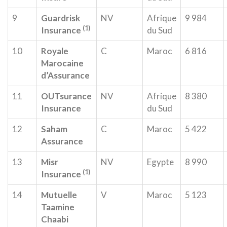
9
Guardrisk
NV
Afrique
9 984
(1)
Insurance
du Sud
10
Royale
C
Maroc
6 816
Marocaine
d’Assurance
11
OUTsurance
NV
Afrique
8 380
Insurance
du Sud
12
Saham
C
Maroc
5 422
Assurance
13
Misr
NV
Egypte
8 990
(1)
Insurance
14
Mutuelle
V
Maroc
5 123
Taamine
Chaabi